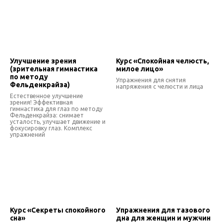
Улучшение зрения
Курс «Спокойная челюсть,
(зрительная гимнастика
милое лицо»
по методу
Упражнения для снятия
Фельденкрайза)
напряжения с челюсти и лица
Естественное улучшение
зрения! Эффективная
гимнастика для глаз по методу
Фельденкрайза: снимает
усталость, улучшает движение и
фокусировку глаз. Комплекс
упражнений
Курс «Секреты спокойного
Упражнения для тазового
сна»
дна для женщин и мужчин