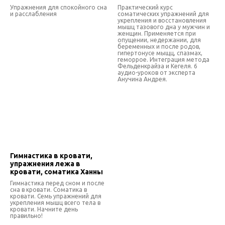
Упражнения для спокойного сна
Практический курс
и расслабления
соматических упражнений для
укрепления и восстановления
мышц тазового дна у мужчин и
женщин. Применяется при
опущении, недержании, для
беременных и после родов,
гипертонусе мыщц, спазмах,
геморрое. Интеграция метода
Фельденкрайза и Кегеля. 6
аудио-уроков от эксперта
Анучина Андрея.
Гимнастика в кровати,
упражнения лежа в
кровати, соматика Ханны
Гимнастика перед сном и после
сна в кровати. Соматика в
кровати. Семь упражнений для
укрепления мышц всего тела в
кровати. Начните день
правильно!