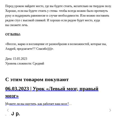
Перед уроком найдите место, где вы будете стоять, желательно на твердом полу.
Хорошо, если вы будете стоять у стены- чтобы всегда можно было протянуть
руку и поддержать равновесие в случае необходимости. Или можно поставить
рядом стул с высокой спинкой. И хорошо если рядом будет место, куда
вы сможете лечь.
ОТЗЫВЫ:
«Весело, жарко и восхищение от разнообразия и возможностей, которые вы,
Андрей, предлагаете!!! Спасибо))))».
Дата: 15.05.2023
Уровень сложности: Средний
С этим товаром покупают
06.03.2023 | Урок «Левый мозг, правый
17
мозг»
Это
и п
Можете ли вы ощутить, как работает ваш мозг?
5
гру
р.
590
Скорее всего нет, скажете вы. И действительно, мы не собираемся оспаривать
Вы 