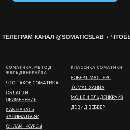
ОТЗЫВЫ:
,
«Спасибо, Андрей! Очень необычная и интересная практика. Визуализация была
не сложной, но мозг поднапрягся и устал. В ощущениях некоторое время правая
и левая половина мозга разделились. В процессе отдыхала дополнительно, так
как образы немного напрягали, „давили“. После практики стало ярче и чуть
ТЕЛЕГРАМ КАНАЛ @SOMATICSLAB
ЧТОБЫ
а,
чётче зрение».
))».
ись
сь
СОМАТИКА, МЕТОД
КЛАССИКА СОМАТИКИ
ФЕЛЬДЕНКРАЙЗА
ше
РОБЕРТ МАСТЕРС
ЧТО ТАКОЕ СОМАТИКА
ТОМАС ХАННА
ОБЛАСТИ
МОШЕ ФЕЛЬДЕНКРАЙЗ
ПРИМЕНЕНИЯ
ДЭВИД ВЕББЕР
КАК НАЧАТЬ
иях
о».
ЗАНИМАТЬСЯ?
ОНЛАЙН-КУРСЫ
е