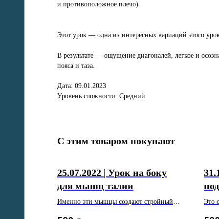
и противоположное плечо).
тов
Этот урок — одна из интересных вариаций этого уро
В результате — ощущение диагоналей, легкое и осоз
пояса и таза.
е
Дата: 09.01.2023
ду
Уровень сложности: Средний
на
С этим товаром покупают
25.07.2022 | Урок на боку
31.
для мышц талии
по
а
Именно эти мышцы создают стройный
Это 
стан и обеспечивают красоту и легкость
Смит