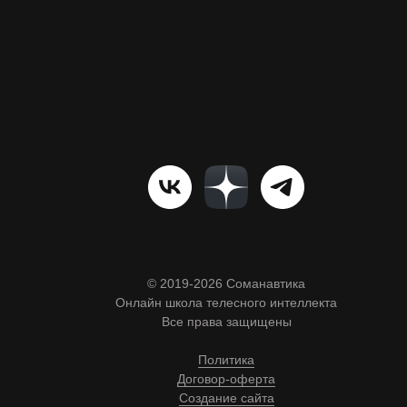
Очень приятный и обманчив
урок. Помочь в освобождени
подколенных мышц, добавит 
и естественности осанке и д
свободу при сидении и ходьб
также поможет тем, кто прак
медитацию сидя. Вы сможете
легче, дольше и с минималь
напряжения.
Отзывы:
«Друзья, сделал урок на осоз
и улучшение движения в таз
суставах, который был в пр
понедельник. Действительно,
© 2019-2026 Соманавтика
небольшой дискомфорт в об
Онлайн школа телесного интеллекта
тазобедренных суставов, ко
Все права защищены
прошел. Но приятные ощуще
от выравнивания тела длили
Политика
значительно дольше.
Договор-оферта
Спасибо, Андрей! Отличная 
Создание сайта