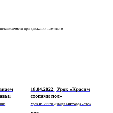
и независимости при движении плечевого
Узнаем
18.04.2022 | Урок «Красим
тавы»
стопами пол»
низ,
Урок из книги Дэвида Бикфорда «Уроки
ых,
осознавания через движение».