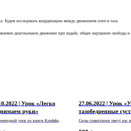
ка. Будем исследовать координацию между движением плеч и таза.
наваемое диагональное движение при ходьбе, общее ощущение свободы 
10.2022 | Урок «Легко
27.06.2022 | Урок «
днимаем руки»
тазобедренные сус
очередной урок из книги Клиффа
Силы гравитации тянут нас в
а «Легкие кисти и руки».
а мы балансируем на коленн