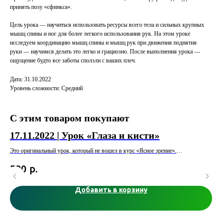
принять позу «сфинкса».
Цель урока — научиться использовать ресурсы всего тела и сильных крупных
мышц спины и ног для более легкого использования рук. На этом уроке
исследуем координацию мышц спины и мышц рук при движения поднятия
руки — научимся делать это легко и грациозно. После выполнения урока —
ощущение будто все заботы сползли с ваших плеч.
Дата: 31.10.2022
Уровень сложности: Средний
С этим товаром покупают
17.11.2022 | Урок «Глаза и кисти»
17
Это оригинальный урок, который не вошел в курс «Ясное зрение».
Это
и п
р.
590
5
Наши глаза и кисти, пожалуй, самые осознаваемые части тела. Похоже что
гру
ребенок учится ясно видеть и фокусировать глаза, наблюдая за своими руками
и кистями рук. Принцип «сначала расслабьте кисти рук, а потом пусть ваши
Вы 
Добавить в корзину
расслабленные руки научат расслабляться ваши глаза» используется в одном
в в
ух
из уроков курса «Ясное зрение».
На 