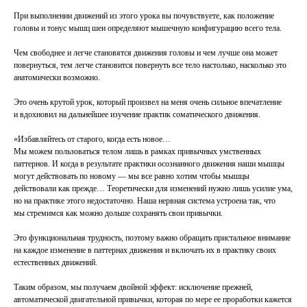
При выполнении движений из этого урока вы почувствуете, как положение
головы и тонус мышц шеи определяют мышечную конфигурацию всего тела.
Чем свободнее и легче становятся движения головы и чем лучше она может
повернуться, тем легче становится повернуть все тело настолько, насколько это
анатомически возможно.
Это очень крутой урок, который произвел на меня очень сильное впечатление
и вдохновил на дальнейшее изучение практик соматического движения.
«Избавляйтесь от старого, когда есть новое…
Мы можем пользоваться телом лишь в рамках привычных умственных
паттернов. И когда в результате практики осознанного движения наши мышцы
могут действовать по новому — мы все равно хотим чтобы мышцы
действовали как прежде… Теоретически для изменений нужно лишь усилие ума,
но на практике этого недостаточно. Наша нервная система устроена так, что
мы стремимся как можно дольше сохранять свои привычки.
Это функциональная трудность, поэтому важно обращать пристальное внимание
на каждое изменение в паттернах движения и включать их в практику своих
естественных движений.
Таким образом, мы получаем двойной эффект: исключение прежней,
автоматической двигательной привычки, которая по мере ее проработки кажется