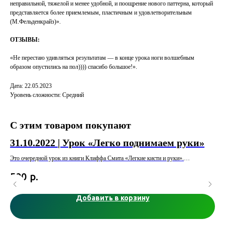
неправильной, тяжелой и менее удобной, и поощрение нового паттерна, который
представляется более приемлемым, пластичным и удовлетворительным
(М.Фельденкрайз)».
ОТЗЫВЫ:
«Не перестаю удивляться результатам — в конце урока ноги волшебным
образом опустились на пол)))) спасибо большое!».
Дата: 22.05.2023
Уровень сложности: Средний
С этим товаром покупают
31.10.2022 | Урок «Легко поднимаем руки»
06
Это очередной урок из книги Клиффа Смита «Легкие кисти и руки».
Вот
к э
р.
590
5
Урок будет выполняться на животе и на спине, также пару раз надо будет
принять позу «сфинкса».
«Ес
мал
Добавить в корзину
и
Цель урока — научиться использовать ресурсы всего тела и сильных крупных
пер
мышц спины и ног для более легкого использования рук. На этом уроке
впе
исследуем координацию мышц спины и мышц рук при движения поднятия
то 