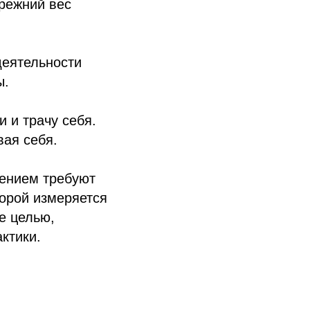
прежний вес
деятельности
ы.
 и трачу себя.
вая себя.
жением требуют
торой измеряется
не целью,
ктики.