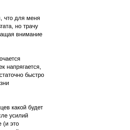
, что для меня
тата, но трачу
бращая внимание
ючается
ек напрягается,
остаточно быстро
изни
цев какой будет
сле усилий
 (и это