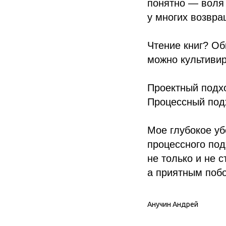
понятно — воля 
у многих возвра
Чтение книг? О
можно культивир
Проектный подхо
Процессный подх
Мое глубокое уб
процессного под
не только и не 
а приятным поб
Анучин Андрей