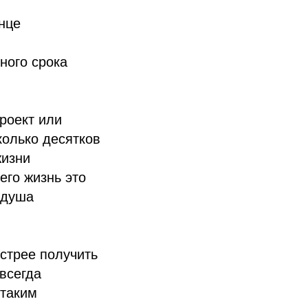
нце
ного срока
роект или
колько десятков
жизни
его жизнь это
 душа
ыстрее получить
авсегда
 таким