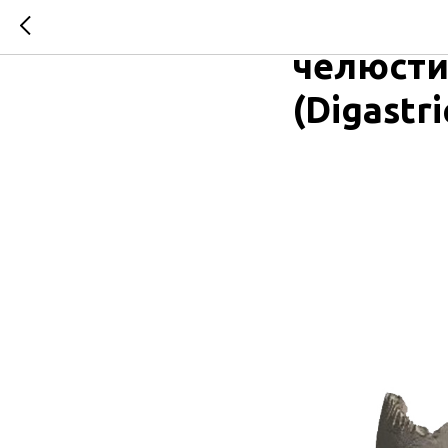
Психоло
челюсти
(Digastri