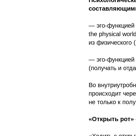
Психологическ
составляющим
— эго-функцией У
the physical wo
из физического 
— эго-функцией Pa
(получать и отд
Во внутриутроб
происходит чере
не только к пол
«Открыть рот» 