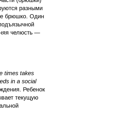
части (брюшки)
руются разными
ее брюшко. Один
 подъязычной
жняя челюсть —
e times takes
eds in a social
ждения. Ребенок
тывает текущую
иальной