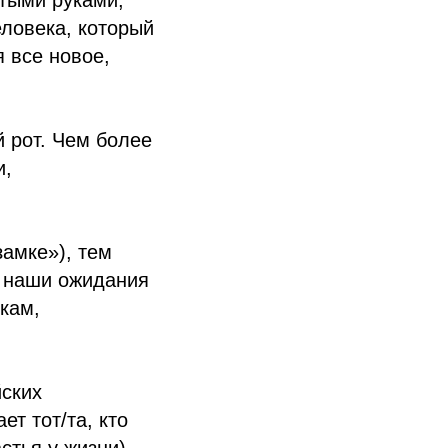
ытыми руками,
еловека, который
я все новое,
 рот. Чем более
и,
амке»), тем
е наши ожидания
кам,
ских
т тот/та, кто