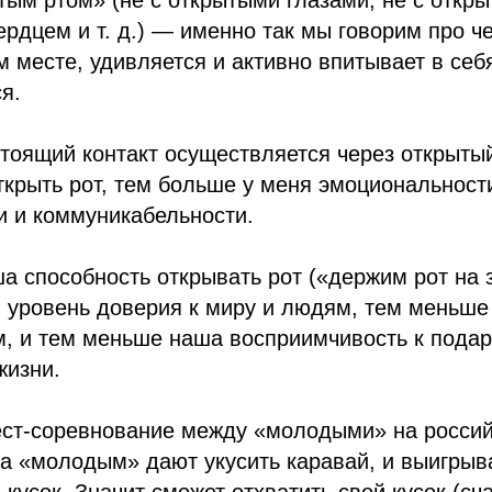
тым ртом» (не с открытыми глазами, не с откр
ердцем и т. д.) — именно так мы говорим про ч
м месте, удивляется и активно впитывает в себ
я.
тоящий контакт осуществляется через открытый
ткрыть рот, тем больше у меня эмоциональност
и и коммуникабельности.
 способность открывать рот («держим рот на з
 уровень доверия к миру и людям, тем меньш
м, и тем меньше наша восприимчивость к подар
жизни.
ест-соревнование между «молодыми» на россий
а «молодым» дают укусить каравай, и выигрывае