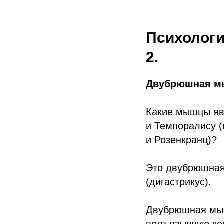
Психологи
2.
Двубрюшная мы
Какие мышцы яв
и Темпоралису (
и Розенкранц)?
Это двубрюшная
(дигастрикус).
Двубрюшная мыш