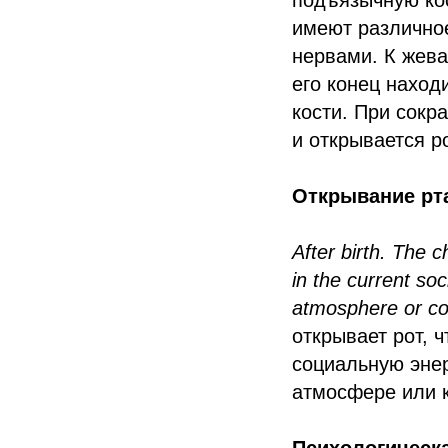
подъязычную кос
имеют различно
нервами. К жева
его конец наход
кости. При сокр
и открывается р
Открывание рта
After birth. The 
in the current soc
atmosphere or con
открывает рот, 
социальную энер
атмосфере или к