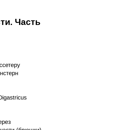
ти. Часть
ссетеру
енстерн
gastricus
ерез