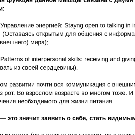
ая функция данной мышцы связана с двумя
и:
правление энергией: Stayng open to talking in i
rld (Оставаясь открытым для общения с информ
(внешнего) мира);
tterns of interpersonal skills: receiving and givi
авать из своей сердцевины).
ном развитии почти вся коммуникация с внешн
з рот. Во взрослом возрасте во многом тоже. И
учения необходимого для жизни питания.
— это значит заявить о себе, стать видимы