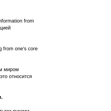
nformation from
ацией
ng from one’s core
им миром
 это относится
м.