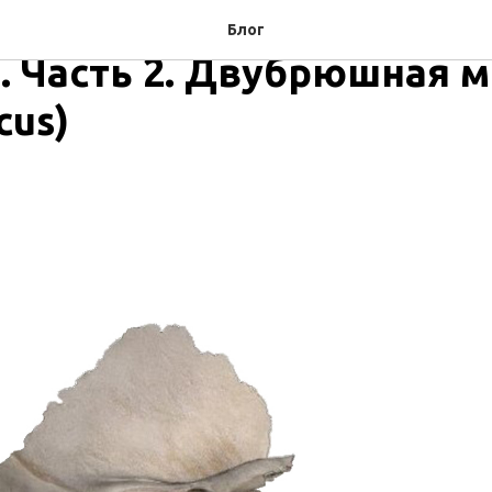
гическое значение мыш
Блог
. Часть 2. Двубрюшная 
cus)