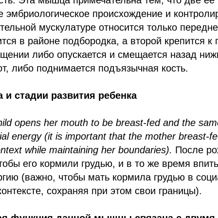
ть. Эта мышца примечательна тем, что две её 
е эмбриологическое происхождение и контроли
тельной мускулатуре относится только передн
ится в районе подбородка, а второй крепится к
ащении либо опускается и смещается назад ни
от, либо поднимается подъязычная кость.
 и стадии развития ребенка
child opens her mouth to be breast-fed and the sam
ial energy (it is important that the mother breast-fe
text while maintaining her boundaries).
После ро
чтобы его кормили грудью, и в то же время впи
гию (важно, чтобы мать кормила грудью в соц
онтексте, сохраняя при этом свои границы).