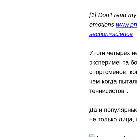
[1] Don’t read my
emotions
www.pri
section=science
Итоги четырех н
эксперимента б
спортсменов, ко
чем когда пытал
теннисистов".
Да и популярны
не только лица,