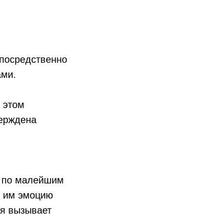
епосредственно
ами.
 этом
верждена
й по малейшим
 им эмоцию
ия вызывает