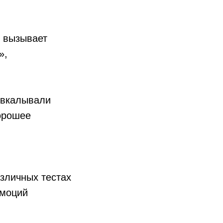
ц вызывает
»,
 вкалывали
орошее
зличных тестах
эмоций