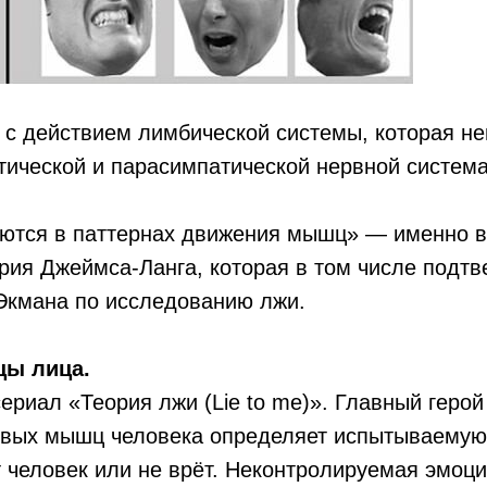
 с действием лимбической системы, которая н
тической и парасимпатической нервной систем
ются в паттернах движения мышц» — именно в
рия Джеймса-Ланга, которая в том числе подт
Экмана по исследованию лжи.
ы лица.
ериал «Теория лжи (Lie to me)». Главный геро
вых мышц человека определяет испытываемую
т человек или не врёт. Неконтролируемая эмоц