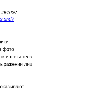
 intense
x.xml?
ники
а фото
в и позы тела,
выражении лиц
показывают