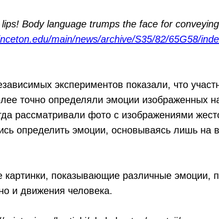
 lips! Body language trumps the face for conveying
nceton.edu/main/news/archive/S35/82/65G58/inde
езависимых экспериментов показали, что участ
олее точно определяли эмоции изображенных н
гда рассматривали фото с изображениями жесто
ись определить эмоции, основываясь лишь на 
е картинки, показывающие различные эмоции, 
 но и движения человека.