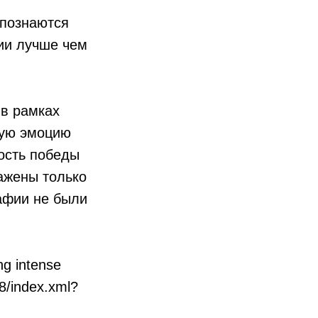
спознаются
ии лучше чем
 в рамках
кую эмоцию
дость победы
ажены только
афии не были